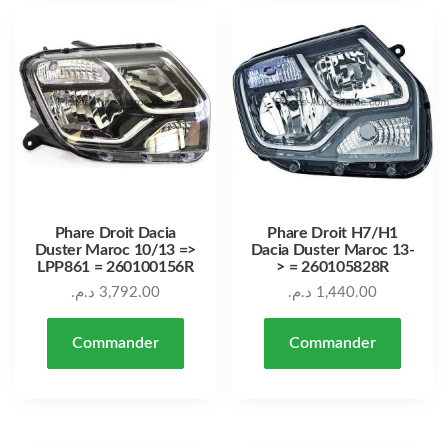
Phare Droit Dacia
Phare Droit H7/H1
Duster Maroc 10/13 =>
Dacia Duster Maroc 13-
LPP861 = 260100156R
> = 260105828R
د.م.
3,792.00
د.م.
1,440.00
Commander
Commander