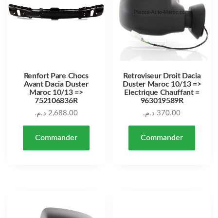
Renfort Pare Chocs
Retroviseur Droit Dacia
Avant Dacia Duster
Duster Maroc 10/13 =>
Maroc 10/13 =>
Electrique Chauffant =
752106836R
963019589R
د.م.
2,688.00
د.م.
370.00
Commander
Commander