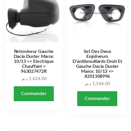
Retroviseur Gauche
Set Des Deux
Dacia Duster Maroc
Enjoliveurs
10/13 => Electrique
D’antibrouillards Droit Et
Chauffant =
Gauche Dacia Duster
963027472R
Maroc 10/13 =>
8201308996
د.م.
1,424.00
د.م.
1,168.00
Commander
Commander