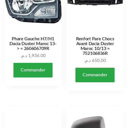
Phare Gauche H7/H1
Renfort Pare Chocs
Dacia Duster Maroc 13-
Avant Dacia Duster
> = 260606709R
Maroc 10/13 =
752106836R
د.م.
1,936.00
د.م.
650.00
Commander
Commander