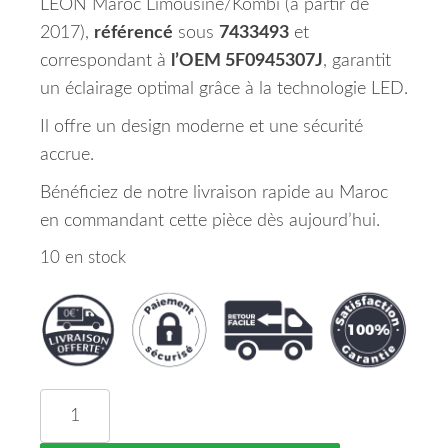
LEON Maroc Limousine/Kombi (à partir de
2017),
référencé
sous
7433493
et
correspondant à
l’OEM 5F0945307J
, garantit
un éclairage optimal grâce à la technologie LED.
Il offre un design moderne et une sécurité
accrue.
Bénéficiez de notre livraison rapide au Maroc
en commandant cette pièce dès aujourd’hui.
10 en stock
quantité de Feu Arrière Gauche Intérieure LED Se