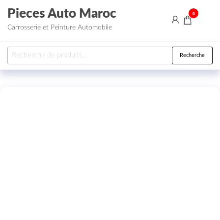
Aller au contenu
Pieces Auto Maroc
0
Carrosserie et Peinture Automobile
Recherche pour :
Recherche