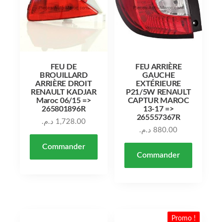
FEU DE
FEU ARRIÈRE
BROUILLARD
GAUCHE
ARRIÈRE DROIT
EXTÉRIEURE
RENAULT KADJAR
P21/5W RENAULT
Maroc 06/15 =>
CAPTUR MAROC
265801896R
13-17 =>
265557367R
د.م.
1,728.00
د.م.
880.00
Commander
Commander
Promo !