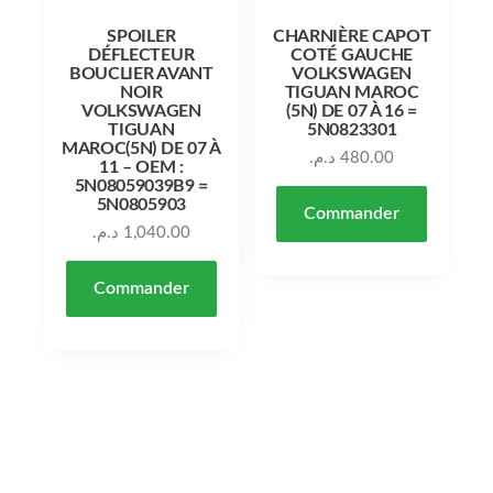
SPOILER
CHARNIÈRE CAPOT
DÉFLECTEUR
COTÉ GAUCHE
BOUCLIER AVANT
VOLKSWAGEN
NOIR
TIGUAN MAROC
VOLKSWAGEN
(5N) DE 07 À 16 =
TIGUAN
5N0823301
MAROC(5N) DE 07 À
د.م.
480.00
11 – OEM :
5N08059039B9 =
5N0805903
Commander
د.م.
1,040.00
Commander