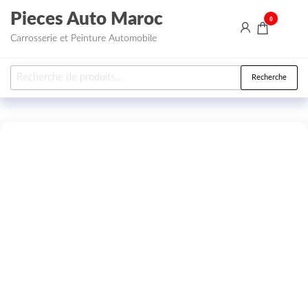
Aller au contenu
Pieces Auto Maroc
0
Carrosserie et Peinture Automobile
Recherche pour :
Recherche