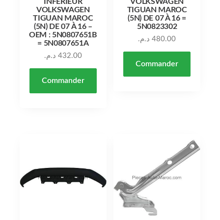
INFÉRIEUR
VOLKSWAGEN
VOLKSWAGEN
TIGUAN MAROC
TIGUAN MAROC
(5N) DE 07 À 16 =
(5N) DE 07 À 16 –
5N0823302
OEM : 5N0807651B
د.م.
480.00
= 5N0807651A
د.م.
432.00
Commander
Commander