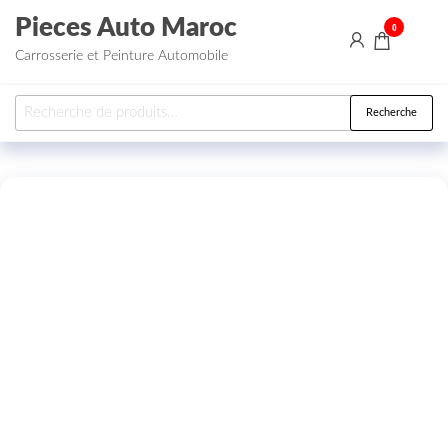
Aller au contenu
Pieces Auto Maroc
0
Carrosserie et Peinture Automobile
Recherche pour :
Recherche