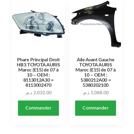
Phare Principal Droit
Aile Avant Gauche
HB3 TOYOTA AURIS
TOYOTA AURIS
Maroc (E15) de 07 à
Maroc (E15) de 07 à
10 – OEM :
10 – OEM :
8113012A30 =
5380212A00 =
8113002470
5380202100
د.م.
2,032.00
د.م.
1,088.00
Commander
Commander