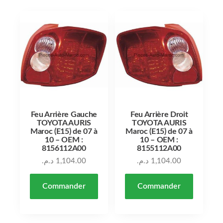
Feu Arrière Gauche
Feu Arrière Droit
TOYOTA AURIS
TOYOTA AURIS
Maroc (E15) de 07 à
Maroc (E15) de 07 à
10 – OEM :
10 – OEM :
8156112A00
8155112A00
د.م.
1,104.00
د.م.
1,104.00
Commander
Commander