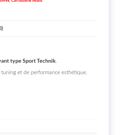
BMW
,
Carrosserie Avant
0)
vant type Sport Technik
.
e tuning et de performance esthétique.