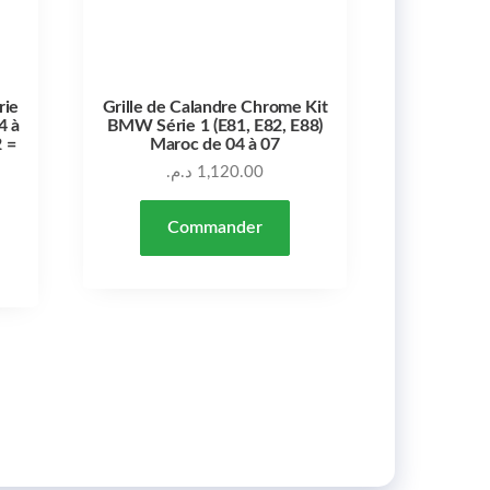
rie
Grille de Calandre Chrome Kit
4 à
BMW Série 1 (E81, E82, E88)
 =
Maroc de 04 à 07
د.م.
1,120.00
Commander