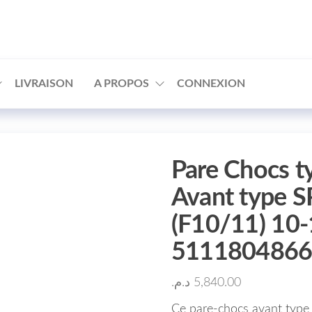
□
LIVRAISON
A PROPOS
CONNEXION
Pare Chocs t
Avant type 
(F10/11) 10
511180486
د.م.
5,840.00
Ce pare-chocs avant typ