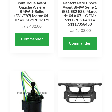
Pare Boue Avant
Renfort Pare Chocs
Gauche Arrière
Avant BMW Série 1
BMW 1-Reihe
(E81 E82 E88) Maroc
(E81/E87) Maroc 04-
de 04 à 07 – OEM :
07 => 51717059371
5111-7058-450 =
51117058450
د.م.
432.00
د.م.
1,408.00
Commander
Commander