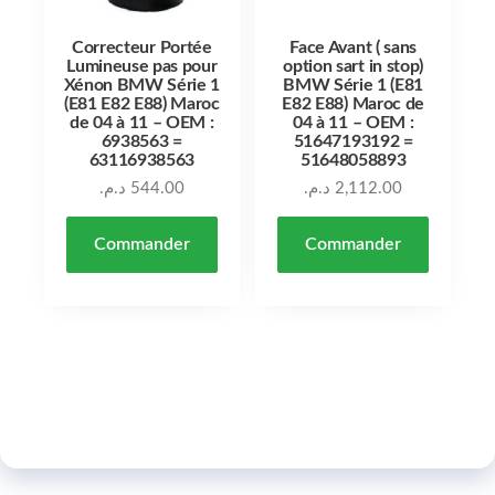
Correcteur Portée
Face Avant ( sans
Lumineuse pas pour
option sart in stop)
Xénon BMW Série 1
BMW Série 1 (E81
(E81 E82 E88) Maroc
E82 E88) Maroc de
de 04 à 11 – OEM :
04 à 11 – OEM :
6938563 =
51647193192 =
63116938563
51648058893
د.م.
544.00
د.م.
2,112.00
Commander
Commander