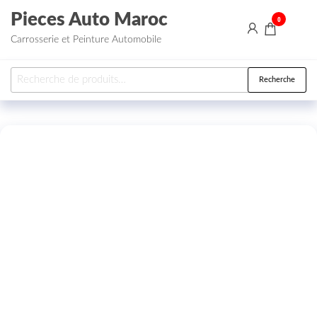
Aller au contenu
Pieces Auto Maroc
0
Carrosserie et Peinture Automobile
Recherche pour :
Recherche