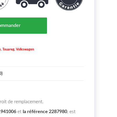
 h7/h7 Volkswagen Touareg Maroc 10-14 => 7P1941006
ommander
e
,
Touareg
,
Volkswagen
0)
droit de remplacement.
941006
et
la référence 2287980
, est