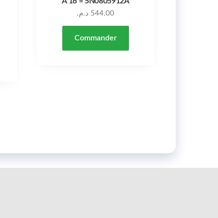
À 16 = 5N0805912A
د.م.
544.00
Commander