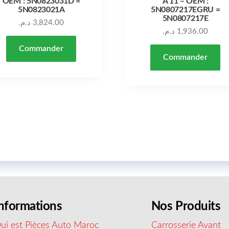
OEM : 5N0823031D =
À 11 – OEM :
5N0823021A
5N0807217EGRU =
5N0807217E
د.م.
3,824.00
د.م.
1,936.00
Commander
Commander
nformations
Nos Produits
ui est Pièces Auto Maroc
Carrosserie Avant