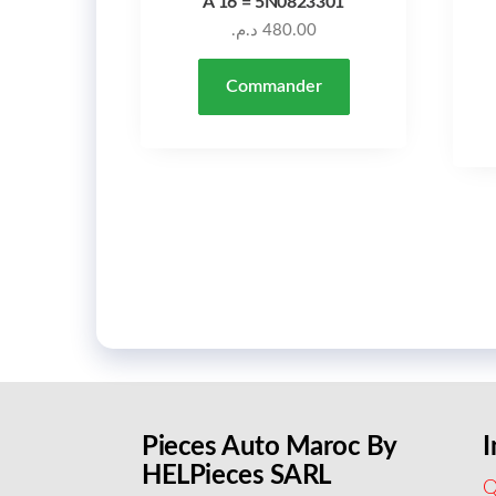
À 16 = 5N0823301
د.م.
480.00
Commander
Pieces Auto Maroc By
I
HELPieces SARL
Q