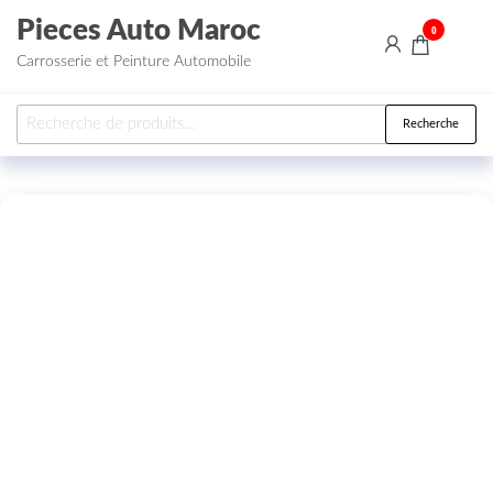
Aller au contenu
Pieces Auto Maroc
0
Carrosserie et Peinture Automobile
Recherche pour :
Recherche