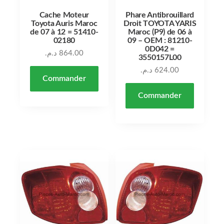
Cache Moteur
Phare Antibrouillard
Toyota Auris Maroc
Droit TOYOTA YARIS
de 07 à 12 = 51410-
Maroc (P9) de 06 à
02180
09 – OEM : 81210-
0D042 =
د.م.
864.00
3550157L00
د.م.
624.00
Commander
Commander