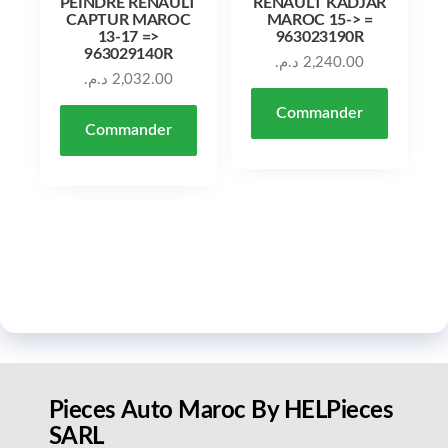
PEINDRE RENAULT
RENAULT KADJAR
CAPTUR MAROC
MAROC 15-> =
13-17 =>
963023190R
963029140R
د.م.
2,240.00
د.م.
2,032.00
Commander
Commander
Pieces Auto Maroc By HELPieces
SARL