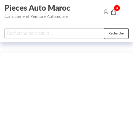
Aller au contenu
Pieces Auto Maroc
0
Carrosserie et Peinture Automobile
Recherche pour :
Recherche