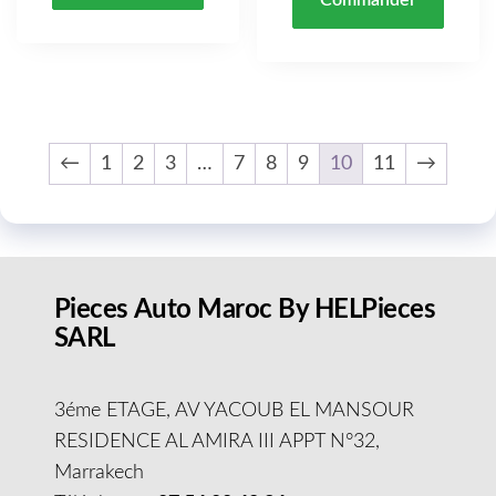
Commander
←
1
2
3
…
7
8
9
10
11
→
Pieces Auto Maroc By HELPieces
SARL
3éme ETAGE, AV YACOUB EL MANSOUR
RESIDENCE AL AMIRA III APPT N°32,
Marrakech