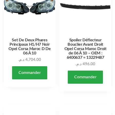
Set De Deux Phares
Spoiler Déflecteur
Principaux H1/H7 Noir
Bouclier Avant Droit
Opel Corsa Maroc D De
Opel Corsa Maroc Droit
06 À 10
de 06 À 10 – OEM :
6400637 = 13229487
د.م.
4,704.00
د.م.
496.00
Commander
Commander